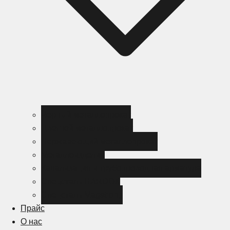
Черный металлопрокат
Цветной металлопрокат
Нержавеющий металлопрокат
Металлоизделия
Канализация и трубопроводная арматура
Спецсталь HARDOX
Спецсталь Magstrong
Прайс
О нас