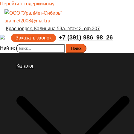
Перейти к содержимому
uralmet2008@mail.ru
Красноярск, Калинина 53а, этаж 3, оф.307
+7 (391) 986‒98‒26
Заказать звонок
Найти:
Каталог