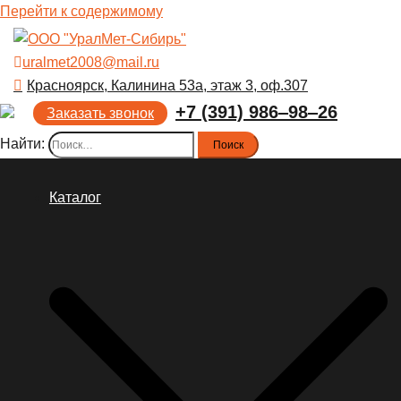
Перейти к содержимому
uralmet2008@mail.ru
Красноярск, Калинина 53а, этаж 3, оф.307
+7 (391) 986‒98‒26
Заказать звонок
Найти:
Каталог