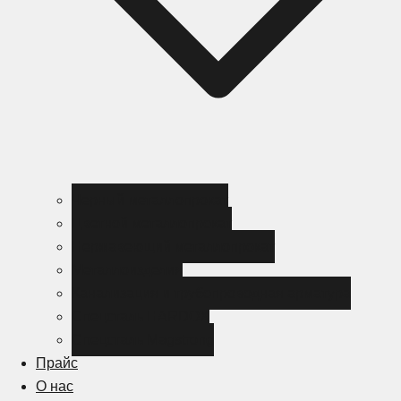
Черный металлопрокат
Цветной металлопрокат
Нержавеющий металлопрокат
Металлоизделия
Канализация и трубопроводная арматура
Спецсталь HARDOX
Спецсталь Magstrong
Прайс
О нас