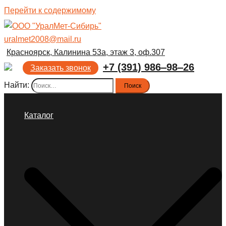
Перейти к содержимому
uralmet2008@mail.ru
Красноярск, Калинина 53а, этаж 3, оф.307
+7 (391) 986‒98‒26
Заказать звонок
Найти:
Каталог