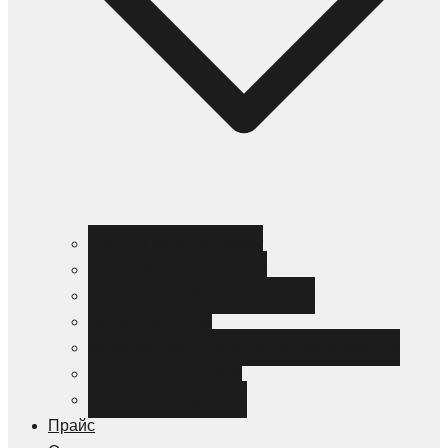
Черный металлопрокат
Цветной металлопрокат
Нержавеющий металлопрокат
Металлоизделия
Канализация и трубопроводная арматура
Спецсталь HARDOX
Спецсталь Magstrong
Прайс