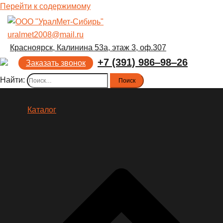
Перейти к содержимому
uralmet2008@mail.ru
Красноярск, Калинина 53а, этаж 3, оф.307
+7 (391) 986‒98‒26
Заказать звонок
Найти:
Каталог