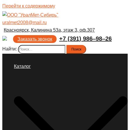
Перейти к содержимому
uralmet2008@mail.ru
Красноярск, Калинина 53а, этаж 3, оф.307
+7 (391) 986‒98‒26
Заказать звонок
Найти:
Каталог