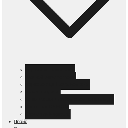
Черный металлопрокат
Цветной металлопрокат
Нержавеющий металлопрокат
Металлоизделия
Канализация и трубопроводная арматура
Спецсталь HARDOX
Спецсталь Magstrong
Прайс