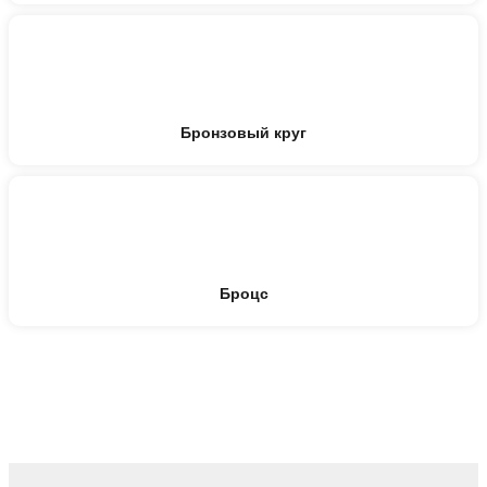
Бронзовый круг
Броцс