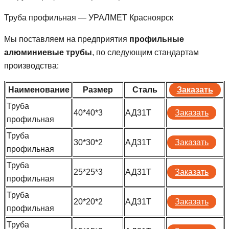
Труба профильная — УРАЛМЕТ Красноярск
Мы поставляем на предприятия
профильные
алюминиевые трубы
, по следующим стандартам
производства:
Наименование
Размер
Сталь
Заказать
Труба
40*40*3
АД31Т
Заказать
профильная
Труба
30*30*2
АД31Т
Заказать
профильная
Труба
25*25*3
АД31Т
Заказать
профильная
Труба
20*20*2
АД31Т
Заказать
профильная
Труба