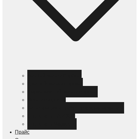
Черный металлопрокат
Цветной металлопрокат
Нержавеющий металлопрокат
Металлоизделия
Канализация и трубопроводная арматура
Спецсталь HARDOX
Спецсталь Magstrong
Прайс