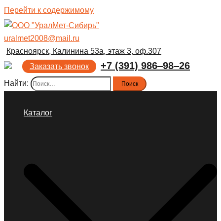
Перейти к содержимому
uralmet2008@mail.ru
Красноярск, Калинина 53а, этаж 3, оф.307
+7 (391) 986‒98‒26
Заказать звонок
Найти:
Каталог