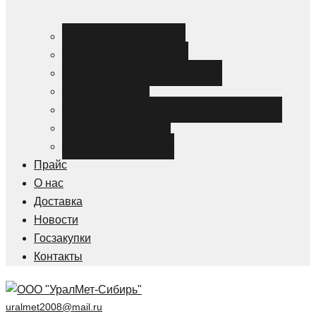
Черный металлопрокат
Цветной металлопрокат
Нержавеющий металлопрокат
Металлоизделия
Канализация и трубопроводная арматура
Спецсталь HARDOX
Спецсталь Magstrong
Прайс
О нас
Доставка
Новости
Госзакупки
Контакты
uralmet2008@mail.ru