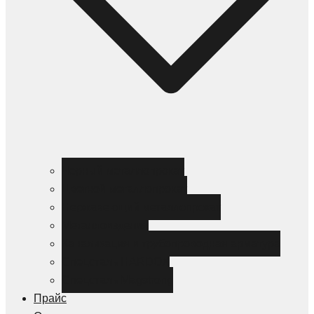
Черный металлопрокат
Цветной металлопрокат
Нержавеющий металлопрокат
Металлоизделия
Канализация и трубопроводная арматура
Спецсталь HARDOX
Спецсталь Magstrong
Прайс