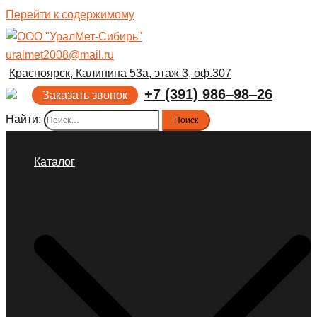
Перейти к содержимому
uralmet2008@mail.ru
Красноярск, Калинина 53а, этаж 3, оф.307
+7 (391) 986‒98‒26
Заказать звонок
Найти:
Каталог