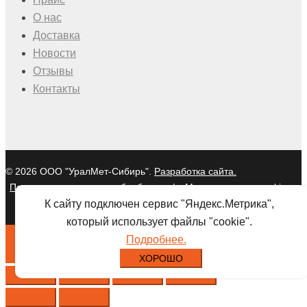
О нас
Доставка
Новости
Отзывы
Контакты
© 2026 ООО "УралМет-Сибирь".
Разработка сайта.
Политика в отношении обработки
|
Мы используем cookies и
персональных данных
Яндекс Метрику
К сайту подключен сервис "Яндекс.Метрика",
который использует файлы "cookie".
Подробнее.
ХОРОШО