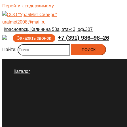
Перейти к содержимому
uralmet2008@mail.ru
Красноярск, Калинина 53а, этаж 3, оф.307
+7 (391) 986‒98‒26
Заказать звонок
Найти:
Каталог