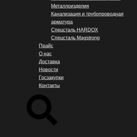
Металлоизделия
Канализация и трубопроводная
арматура
Спецсталь HARDOX
Спецсталь Magstrong
Прайс
О нас
Доставка
Новости
Госзакупки
Контакты
Search