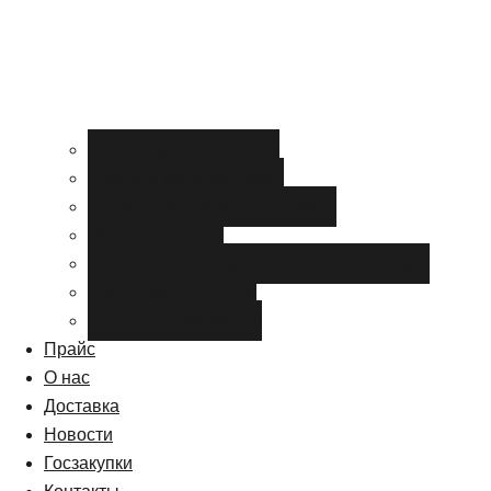
Черный металлопрокат
Цветной металлопрокат
Нержавеющий металлопрокат
Металлоизделия
Канализация и трубопроводная арматура
Спецсталь HARDOX
Спецсталь Magstrong
Прайс
О нас
Доставка
Новости
Госзакупки