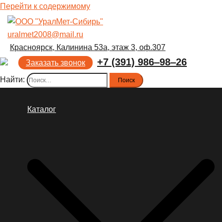
Перейти к содержимому
uralmet2008@mail.ru
Красноярск, Калинина 53а, этаж 3, оф.307
+7 (391) 986‒98‒26
Заказать звонок
Найти:
Каталог