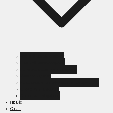
Черный металлопрокат
Цветной металлопрокат
Нержавеющий металлопрокат
Металлоизделия
Канализация и трубопроводная арматура
Спецсталь HARDOX
Спецсталь Magstrong
Прайс
О нас