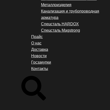
Металлоизделия
Канализация и трубопроводная
арматура
Спецсталь HARDOX
Спецсталь Magstrong
Прайс
О нас
Доставка
Новости
Госзакупки
Контакты
Search