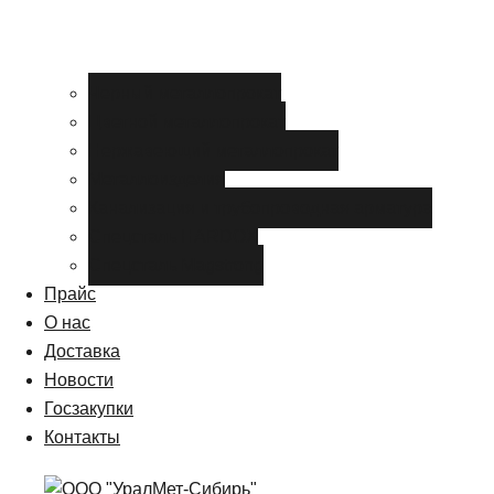
Черный металлопрокат
Цветной металлопрокат
Нержавеющий металлопрокат
Металлоизделия
Канализация и трубопроводная арматура
Спецсталь HARDOX
Спецсталь Magstrong
Прайс
О нас
Доставка
Новости
Госзакупки
Контакты