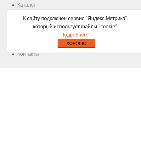
Каталог
Прайс
К сайту подключен сервис "Яндекс.Метрика",
О нас
который использует файлы "cookie".
Доставка
Подробнее.
Новости
ХОРОШО
Отзывы
Контакты
© 2026 ООО "УралМет-Сибирь".
Разработка сайта.
Политика в отношении обработки
|
Мы используем cookies и
персональных данных
Яндекс Метрику