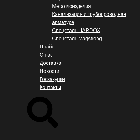
Металлоизделия
Канализация и трубопроводная
арматура
Спецсталь HARDOX
Спецсталь Magstrong
Прайс
О нас
Доставка
Новости
Госзакупки
Контакты
Search