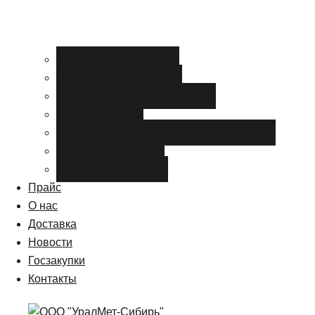
Черный металлопрокат
Цветной металлопрокат
Нержавеющий металлопрокат
Металлоизделия
Канализация и трубопроводная арматура
Спецсталь HARDOX
Спецсталь Magstrong
Прайс
О нас
Доставка
Новости
Госзакупки
Контакты