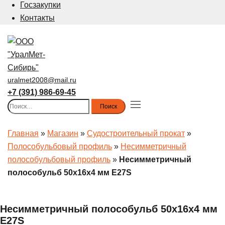
Госзакупки
Контакты
uralmet2008@mail.ru
+7 (391) 986-69-45
Найти:
Toggle
menu
Главная
»
Магазин
»
Судостроительный прокат
»
Полособульбовый профиль
»
Несимметричный
полособульбовый профиль
»
Несимметричный
полособульб 50x16x4 мм E27S
Несимметричный полособульб 50x16x4 мм
E27S