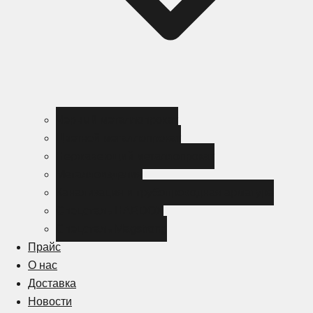
Черный металлопрокат
Цветной металлопрокат
Нержавеющий металлопрокат
Металлоизделия
Канализация и трубопроводная арматура
Спецсталь HARDOX
Спецсталь Magstrong
Прайс
О нас
Доставка
Новости