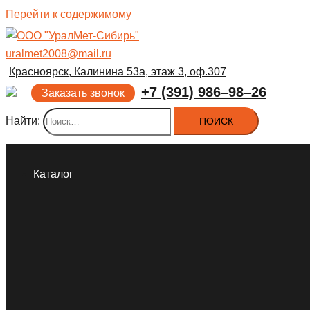
Перейти к содержимому
uralmet2008@mail.ru
Красноярск, Калинина 53а, этаж 3, оф.307
+7 (391) 986‒98‒26
Заказать звонок
Найти:
Каталог