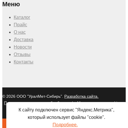
Меню
Каталог
Прайс
О нас
Доставка
Новости
Отзывы
Контакты
© 2026 ООО "УралМет-Сибирь".
Разработка сайта.
Политика в отношении обработки
|
Мы используем cookies и
персональных данных
Яндекс Метрику
К сайту подключен сервис "Яндекс.Метрика",
который использует файлы "cookie".
Подробнее.