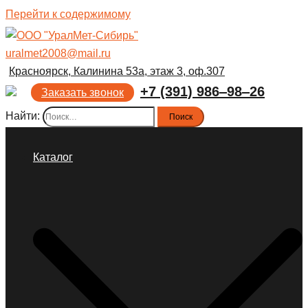
Перейти к содержимому
uralmet2008@mail.ru
Красноярск, Калинина 53а, этаж 3, оф.307
+7 (391) 986‒98‒26
Заказать звонок
Найти:
Каталог