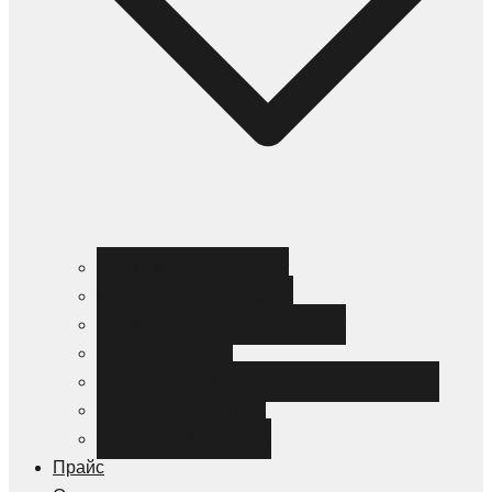
Черный металлопрокат
Цветной металлопрокат
Нержавеющий металлопрокат
Металлоизделия
Канализация и трубопроводная арматура
Спецсталь HARDOX
Спецсталь Magstrong
Прайс