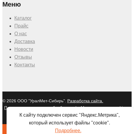
Меню
Каталог
Прайс
О нас
Доставка
Новости
Отзывы
Контакты
© 2026 ООО "УралМет-Сибирь".
Разработка сайта.
Политика в отношении обработки
|
Мы используем cookies и
персональных данных
Яндекс Метрику
К сайту подключен сервис "Яндекс.Метрика",
который использует файлы "cookie".
Подробнее.