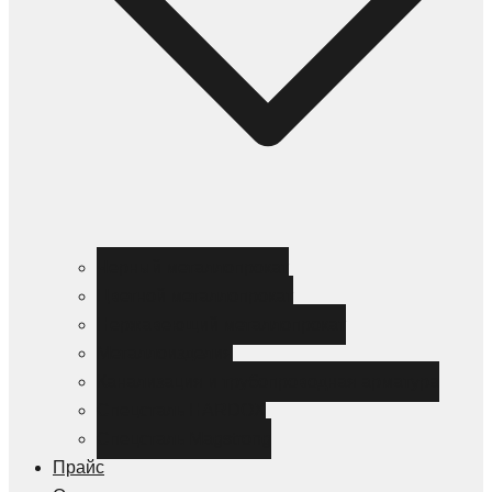
Черный металлопрокат
Цветной металлопрокат
Нержавеющий металлопрокат
Металлоизделия
Канализация и трубопроводная арматура
Спецсталь HARDOX
Спецсталь Magstrong
Прайс