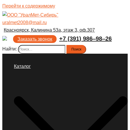
Перейти к содержимому
uralmet2008@mail.ru
Красноярск, Калинина 53а, этаж 3, оф.307
+7 (391) 986‒98‒26
Заказать звонок
Найти:
Каталог