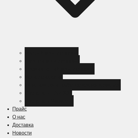
Черный металлопрокат
Цветной металлопрокат
Нержавеющий металлопрокат
Металлоизделия
Канализация и трубопроводная арматура
Спецсталь HARDOX
Спецсталь Magstrong
Прайс
О нас
Доставка
Новости