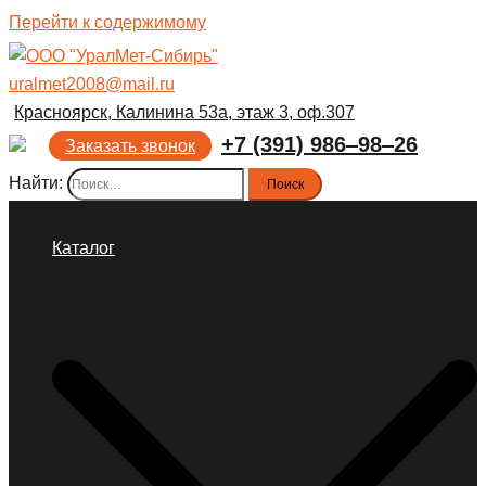
Перейти к содержимому
uralmet2008@mail.ru
Красноярск, Калинина 53а, этаж 3, оф.307
+7 (391) 986‒98‒26
Заказать звонок
Найти:
Каталог