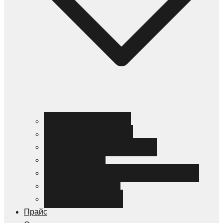
Черный металлопрокат
Цветной металлопрокат
Нержавеющий металлопрокат
Металлоизделия
Канализация и трубопроводная арматура
Спецсталь HARDOX
Спецсталь Magstrong
Прайс