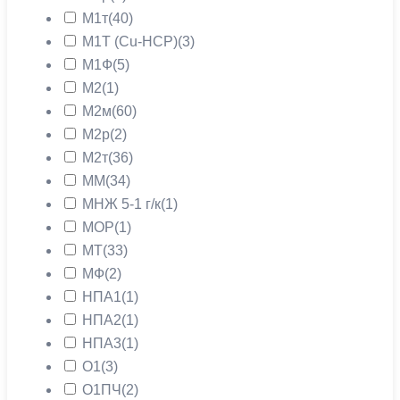
М1т
(40)
М1Т (Cu-HCP)
(3)
М1Ф
(5)
М2
(1)
М2м
(60)
М2р
(2)
М2т
(36)
ММ
(34)
МНЖ 5-1 г/к
(1)
МОР
(1)
МТ
(33)
МФ
(2)
НПА1
(1)
НПА2
(1)
НПА3
(1)
О1
(3)
О1ПЧ
(2)