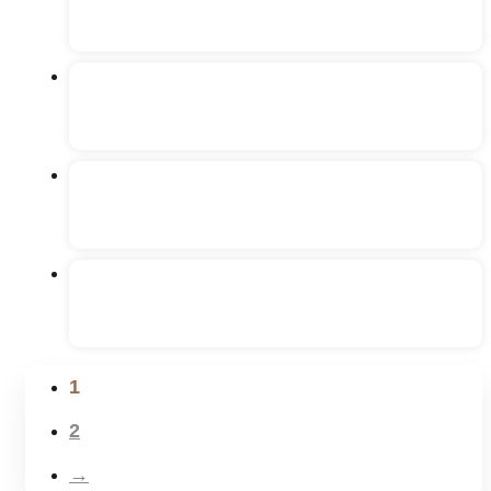
1
2
→