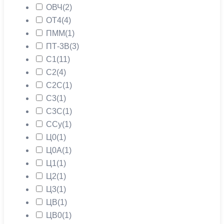
ОВЧ
(2)
ОТ4
(4)
ПММ
(1)
ПТ-3В
(3)
С1
(11)
С2
(4)
С2С
(1)
С3
(1)
С3С
(1)
ССу
(1)
Ц0
(1)
Ц0А
(1)
Ц1
(1)
Ц2
(1)
Ц3
(1)
ЦВ
(1)
ЦВ0
(1)