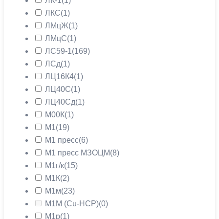
ЛК-1
(1)
ЛКС
(1)
ЛМцЖ
(1)
ЛМцС
(1)
ЛС59-1
(169)
ЛСд
(1)
ЛЦ16К4
(1)
ЛЦ40С
(1)
ЛЦ40Сд
(1)
М00К
(1)
М1
(19)
М1 пресс
(6)
М1 пресс МЗОЦМ
(8)
М1г/к
(15)
М1К
(2)
М1м
(23)
М1М (Cu-HCP)
(0)
М1р
(1)