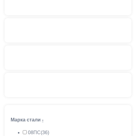
Канат стальной оцинкованный 5,1 мм
Канат стальной оцинкованный 5,6 мм
Канат стальной оцинкованный 7,6 мм
Канат стальной оцинкованный 15 мм
Канат стальной оцинкованный 18 мм
Марка стали
-
08ПС
(36)