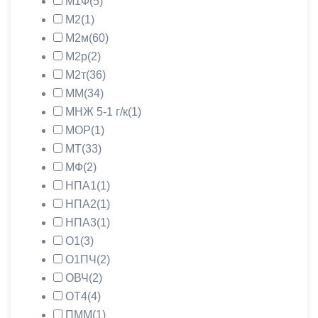
М1Ф
(5)
М2
(1)
М2м
(60)
М2р
(2)
М2т
(36)
ММ
(34)
МНЖ 5-1 г/к
(1)
МОР
(1)
МТ
(33)
МФ
(2)
НПА1
(1)
НПА2
(1)
НПА3
(1)
О1
(3)
О1ПЧ
(2)
ОВЧ
(2)
ОТ4
(4)
ПММ
(1)