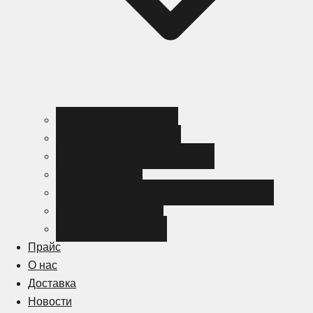
Черный металлопрокат
Цветной металлопрокат
Нержавеющий металлопрокат
Металлоизделия
Канализация и трубопроводная арматура
Спецсталь HARDOX
Спецсталь Magstrong
Прайс
О нас
Доставка
Новости