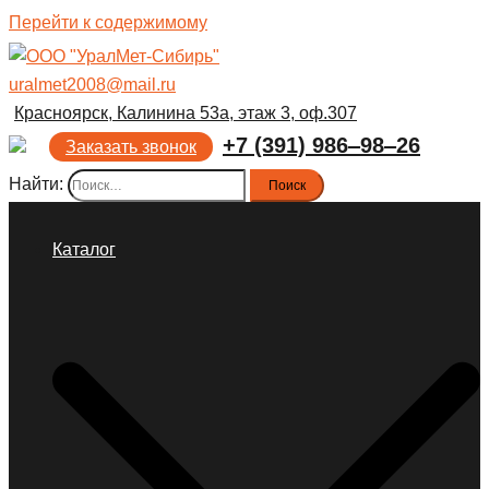
Перейти к содержимому
uralmet2008@mail.ru
Красноярск, Калинина 53а, этаж 3, оф.307
+7 (391) 986‒98‒26
Заказать звонок
Найти:
Каталог