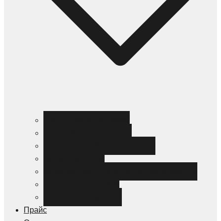
Черный металлопрокат
Цветной металлопрокат
Нержавеющий металлопрокат
Металлоизделия
Канализация и трубопроводная арматура
Спецсталь HARDOX
Спецсталь Magstrong
Прайс