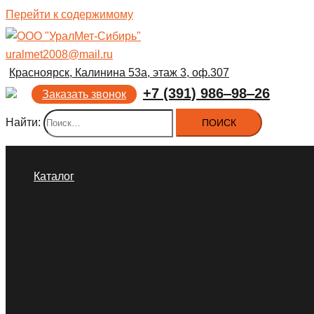
Перейти к содержимому
uralmet2008@mail.ru
Красноярск, Калинина 53а, этаж 3, оф.307
+7 (391) 986‒98‒26
Заказать звонок
Найти:
Каталог