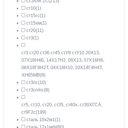
ст.3/09Г2С
(213)
ст10
(1)
ст15гс
(1)
ст15хм
(1)
ст20
(11)
ст3
(1)
ст3 ст20 ст36 ст45 стУ8 стУ10 20X13,
07Х16Н4Б, 14Х17Н2, 08X13, 07Х16Н6,
08Х18Г8Н2Т, 04Х18Н10, 10Х14Г4Н4Т,
ХН65МВ
(8)
ст3пс
(10)
ст3сп/пс
(8)
ст5, ст10, ст20, ст35, ст40х, ст30ХГСА,
ст9Г2с
(199)
сталь 10х2м1
(1)
сталь 12х1мф
(60)