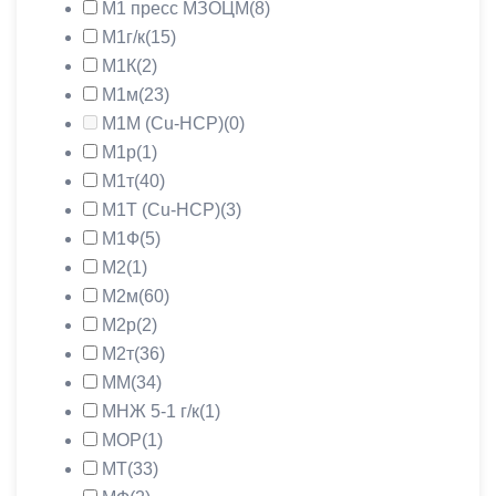
М1 пресс МЗОЦМ
(8)
М1г/к
(15)
М1К
(2)
М1м
(23)
М1М (Cu-HCP)
(0)
М1р
(1)
М1т
(40)
М1Т (Cu-HCP)
(3)
М1Ф
(5)
М2
(1)
М2м
(60)
М2р
(2)
М2т
(36)
ММ
(34)
МНЖ 5-1 г/к
(1)
МОР
(1)
МТ
(33)