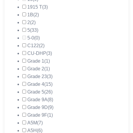
1915 Т
(3)
1В
(2)
2
(2)
5
(33)
5-0
(0)
C122
(2)
CU-DHP
(3)
Grade 1
(1)
Grade 2
(1)
Grade 23
(3)
Grade 4
(15)
Grade 5
(26)
Grade 9A
(8)
Grade 9D
(9)
Grade 9F
(1)
А5М
(7)
А5Н
(6)