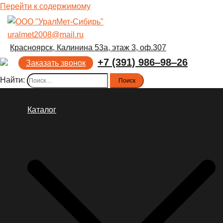
Перейти к содержимому
uralmet2008@mail.ru
Красноярск, Калинина 53а, этаж 3, оф.307
+7 (391) 986‒98‒26
Заказать звонок
Найти:
Каталог