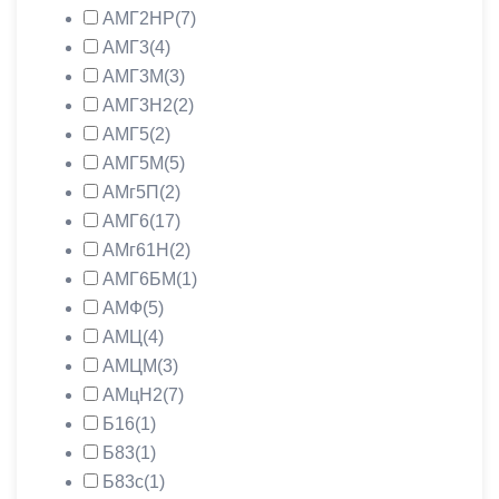
АМГ2НР
(7)
АМГ3
(4)
АМГ3М
(3)
АМГ3Н2
(2)
АМГ5
(2)
АМГ5М
(5)
АМг5П
(2)
АМГ6
(17)
АМг61Н
(2)
АМГ6БМ
(1)
АМФ
(5)
АМЦ
(4)
АМЦМ
(3)
АМцН2
(7)
Б16
(1)
Б83
(1)
Б83с
(1)