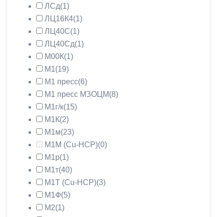
ЛСд
(1)
ЛЦ16К4
(1)
ЛЦ40С
(1)
ЛЦ40Сд
(1)
М00К
(1)
М1
(19)
М1 пресс
(6)
М1 пресс МЗОЦМ
(8)
М1г/к
(15)
М1К
(2)
М1м
(23)
М1М (Cu-HCP)
(0)
М1р
(1)
М1т
(40)
М1Т (Cu-HCP)
(3)
М1Ф
(5)
М2
(1)