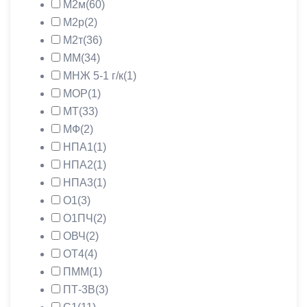
М2м
(60)
М2р
(2)
М2т
(36)
ММ
(34)
МНЖ 5-1 г/к
(1)
МОР
(1)
МТ
(33)
МФ
(2)
НПА1
(1)
НПА2
(1)
НПА3
(1)
О1
(3)
О1ПЧ
(2)
ОВЧ
(2)
ОТ4
(4)
ПММ
(1)
ПТ-3В
(3)