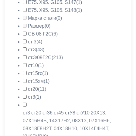
Е75. Х95. G105. S147
(1)
Е75. Х95. G105. S148
(1)
Марка стали
(0)
Размер
(0)
СВ 08 Г2С
(6)
ст 3
(4)
ст.3
(43)
ст.3/09Г2С
(213)
ст10
(1)
ст15гс
(1)
ст15хм
(1)
ст20
(11)
ст3
(1)
ст3 ст20 ст36 ст45 стУ8 стУ10 20X13,
07Х16Н4Б, 14Х17Н2, 08X13, 07Х16Н6,
08Х18Г8Н2Т, 04Х18Н10, 10Х14Г4Н4Т,