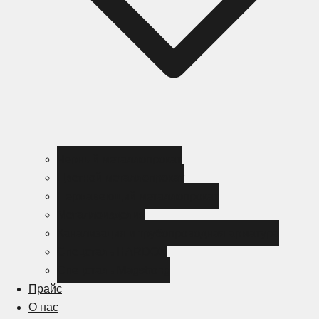
Черный металлопрокат
Цветной металлопрокат
Нержавеющий металлопрокат
Металлоизделия
Канализация и трубопроводная арматура
Спецсталь HARDOX
Спецсталь Magstrong
Прайс
О нас