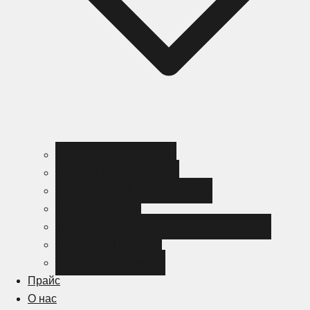
Черный металлопрокат
Цветной металлопрокат
Нержавеющий металлопрокат
Металлоизделия
Канализация и трубопроводная арматура
Спецсталь HARDOX
Спецсталь Magstrong
Прайс
О нас