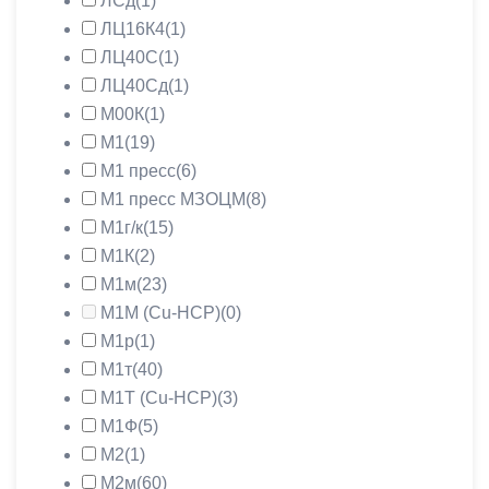
ЛСд
(1)
ЛЦ16К4
(1)
ЛЦ40С
(1)
ЛЦ40Сд
(1)
М00К
(1)
М1
(19)
М1 пресс
(6)
М1 пресс МЗОЦМ
(8)
М1г/к
(15)
М1К
(2)
М1м
(23)
М1М (Cu-HCP)
(0)
М1р
(1)
М1т
(40)
М1Т (Cu-HCP)
(3)
М1Ф
(5)
М2
(1)
М2м
(60)