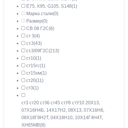
Е75. Х95. G105. S148
(1)
Марка стали
(0)
Размер
(0)
СВ 08 Г2С
(6)
ст 3
(4)
ст.3
(43)
ст.3/09Г2С
(213)
ст10
(1)
ст15гс
(1)
ст15хм
(1)
ст20
(11)
ст3
(1)
ст3 ст20 ст36 ст45 стУ8 стУ10 20X13,
07Х16Н4Б, 14Х17Н2, 08X13, 07Х16Н6,
08Х18Г8Н2Т, 04Х18Н10, 10Х14Г4Н4Т,
ХН65МВ
(8)