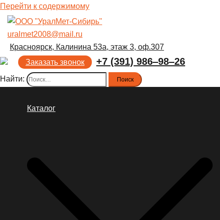
Перейти к содержимому
uralmet2008@mail.ru
Красноярск, Калинина 53а, этаж 3, оф.307
+7 (391) 986‒98‒26
Заказать звонок
Найти:
Каталог