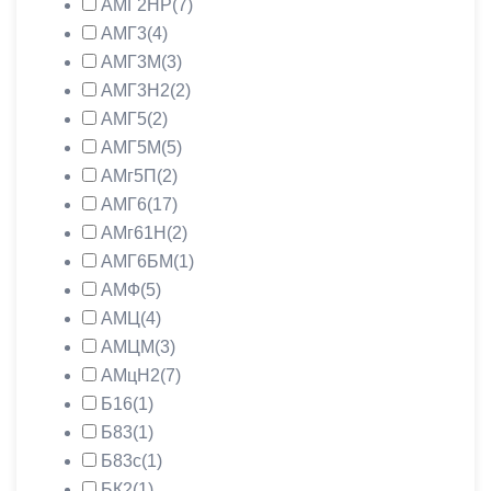
АМГ2НР
(7)
АМГ3
(4)
АМГ3М
(3)
АМГ3Н2
(2)
АМГ5
(2)
АМГ5М
(5)
АМг5П
(2)
АМГ6
(17)
АМг61Н
(2)
АМГ6БМ
(1)
АМФ
(5)
АМЦ
(4)
АМЦМ
(3)
АМцН2
(7)
Б16
(1)
Б83
(1)
Б83с
(1)
БК2
(1)