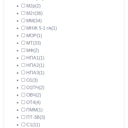
М2р
(2)
М2т
(36)
ММ
(34)
МНЖ 5-1 г/к
(1)
МОР
(1)
МТ
(33)
МФ
(2)
НПА1
(1)
НПА2
(1)
НПА3
(1)
О1
(3)
О1ПЧ
(2)
ОВЧ
(2)
ОТ4
(4)
ПММ
(1)
ПТ-3В
(3)
С1
(11)