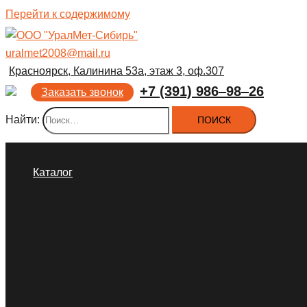
Перейти к содержимому
uralmet2008@mail.ru
Красноярск, Калинина 53а, этаж 3, оф.307
+7 (391) 986‒98‒26
Заказать звонок
Найти:
Каталог