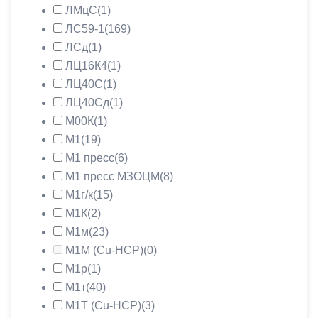
ЛМцС
(1)
ЛС59-1
(169)
ЛСд
(1)
ЛЦ16К4
(1)
ЛЦ40С
(1)
ЛЦ40Сд
(1)
М00К
(1)
М1
(19)
М1 пресс
(6)
М1 пресс МЗОЦМ
(8)
М1г/к
(15)
М1К
(2)
М1м
(23)
М1М (Cu-HCP)
(0)
М1р
(1)
М1т
(40)
М1Т (Cu-HCP)
(3)