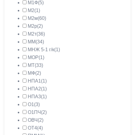
М1Ф
(5)
М2
(1)
М2м
(60)
М2р
(2)
М2т
(36)
ММ
(34)
МНЖ 5-1 г/к
(1)
МОР
(1)
МТ
(33)
МФ
(2)
НПА1
(1)
НПА2
(1)
НПА3
(1)
О1
(3)
О1ПЧ
(2)
ОВЧ
(2)
ОТ4
(4)