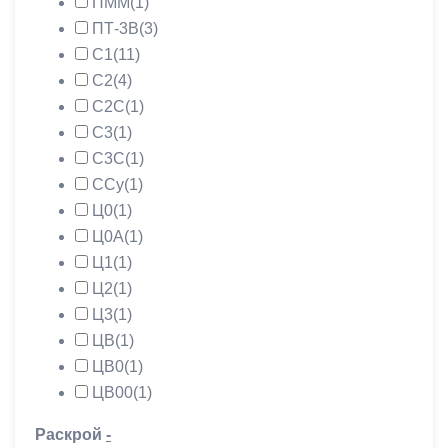
ПММ
(1)
ПТ-3В
(3)
С1
(11)
С2
(4)
С2С
(1)
С3
(1)
С3С
(1)
ССу
(1)
Ц0
(1)
Ц0А
(1)
Ц1
(1)
Ц2
(1)
Ц3
(1)
ЦВ
(1)
ЦВ0
(1)
ЦВ00
(1)
Раскрой
-