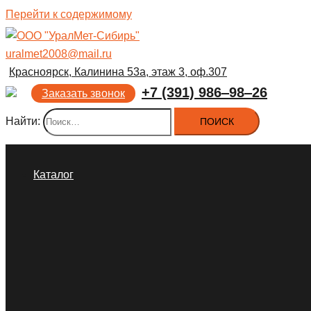
Перейти к содержимому
uralmet2008@mail.ru
Красноярск, Калинина 53а, этаж 3, оф.307
+7 (391) 986‒98‒26
Заказать звонок
Найти:
Каталог