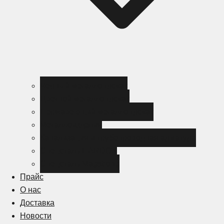
Черный металлопрокат
Цветной металлопрокат
Нержавеющий металлопрокат
Металлоизделия
Канализация и трубопроводная арматура
Спецсталь HARDOX
Спецсталь Magstrong
Прайс
О нас
Доставка
Новости