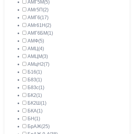
АМГ5М
(5)
АМг5П
(2)
АМГ6
(17)
АМг61Н
(2)
АМГ6БМ
(1)
АМФ
(5)
АМЦ
(4)
АМЦМ
(3)
АМцН2
(7)
Б16
(1)
Б83
(1)
Б83с
(1)
БК2
(1)
БК2Ш
(1)
БКА
(1)
БН
(1)
БрАЖ
(25)