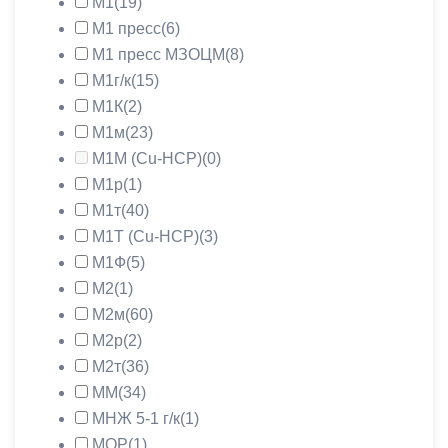
М1
(19)
М1 пресс
(6)
М1 пресс МЗОЦМ
(8)
М1г/к
(15)
М1К
(2)
М1м
(23)
М1М (Cu-HCP)
(0)
М1р
(1)
М1т
(40)
М1Т (Cu-HCP)
(3)
М1Ф
(5)
М2
(1)
М2м
(60)
М2р
(2)
М2т
(36)
ММ
(34)
МНЖ 5-1 г/к
(1)
МОР
(1)