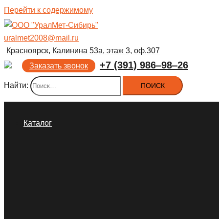
Перейти к содержимому
uralmet2008@mail.ru
Красноярск, Калинина 53а, этаж 3, оф.307
+7 (391) 986‒98‒26
Заказать звонок
Найти:
Каталог