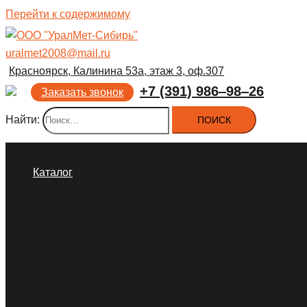
Перейти к содержимому
uralmet2008@mail.ru
Красноярск, Калинина 53а, этаж 3, оф.307
+7 (391) 986‒98‒26
Заказать звонок
Найти:
Каталог