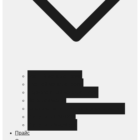
Черный металлопрокат
Цветной металлопрокат
Нержавеющий металлопрокат
Металлоизделия
Канализация и трубопроводная арматура
Спецсталь HARDOX
Спецсталь Magstrong
Прайс