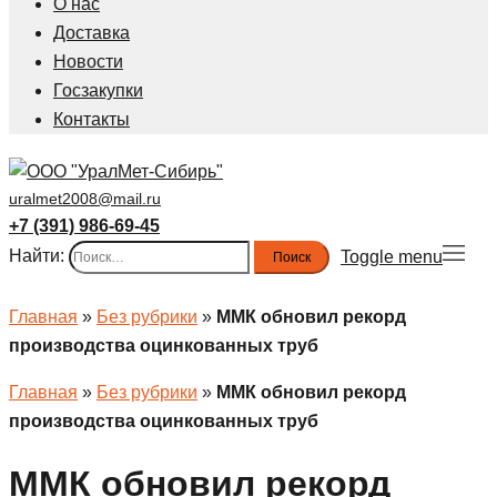
О нас
Доставка
Новости
Госзакупки
Контакты
uralmet2008@mail.ru
+7 (391) 986-69-45
Найти:
Toggle menu
Главная
»
Без рубрики
»
ММК обновил рекорд
производства оцинкованных труб
Главная
»
Без рубрики
»
ММК обновил рекорд
производства оцинкованных труб
ММК обновил рекорд