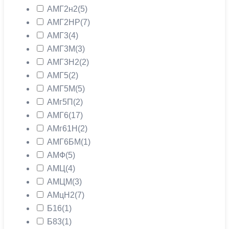
АМГ2н2
(5)
АМГ2НР
(7)
АМГ3
(4)
АМГ3М
(3)
АМГ3Н2
(2)
АМГ5
(2)
АМГ5М
(5)
АМг5П
(2)
АМГ6
(17)
АМг61Н
(2)
АМГ6БМ
(1)
АМФ
(5)
АМЦ
(4)
АМЦМ
(3)
АМцН2
(7)
Б16
(1)
Б83
(1)