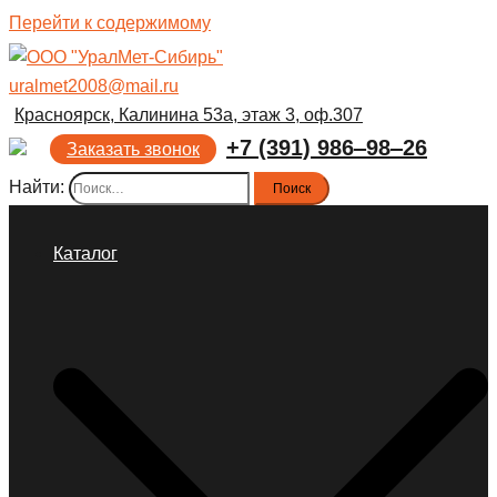
Перейти к содержимому
uralmet2008@mail.ru
Красноярск, Калинина 53а, этаж 3, оф.307
+7 (391) 986‒98‒26
Заказать звонок
Найти:
Каталог